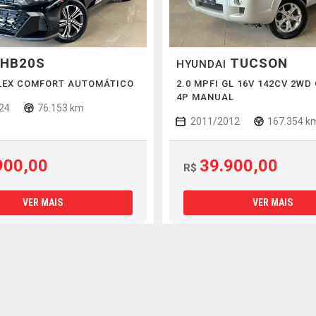
HB20S
TUCSON
HYUNDAI
FLEX COMFORT AUTOMÁTICO
2.0 MPFI GL 16V 142CV 2WD
4P MANUAL
24
76.153 km
2011/2012
167.354 k
900,00
39.900,00
R$
VER MAIS
VER MAIS