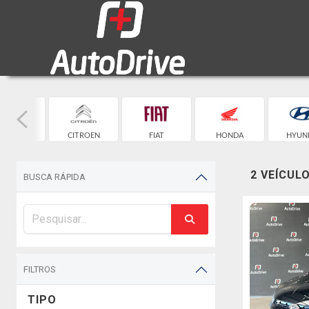
EVROLET
CITROEN
FIAT
HONDA
HYUN
2 VEÍCUL
BUSCA RÁPIDA
FILTROS
TIPO